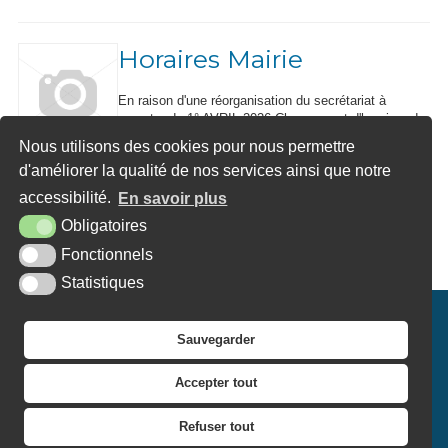
Horaires Mairie
En raison d'une réorganisation du secrétariat à
compter du 1° AVRIL 2026 Changement d'horaires de
l'ouverture au public: Lundi de 9 h à 12 h Vendredi de
Nous utilisons des cookies pour nous permettre
16 h à 18 h ...
d'améliorer la qualité de nos services ainsi que notre
ARTICLE PUBLIÉ LE SAMEDI 21 MARS 2026
accessibilité.
En savoir plus
Obligatoires
Lire l'article
Fonctionnels
Statistiques
Mairie de Banneville-la-Campagne
Sauvegarder
1 chemin du Four à chaux
14940 Banneville-la-Campagne
Accepter tout
Tél. 02 31 23 46 60
Refuser tout
PLAN DU SITE
MENTIONS LÉGALES
ACCESSIBILITÉ