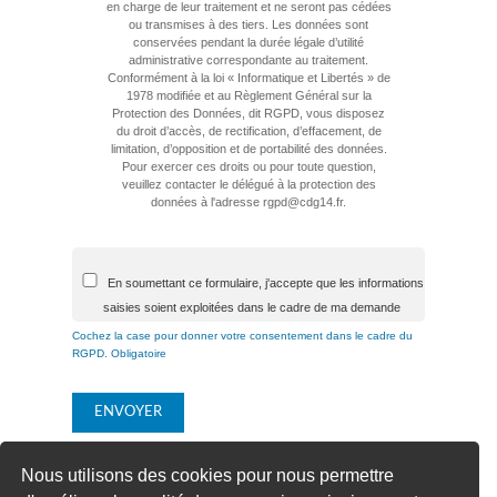
en charge de leur traitement et ne seront pas cédées
ou transmises à des tiers. Les données sont
conservées pendant la durée légale d’utilité
administrative correspondante au traitement.
Conformément à la loi « Informatique et Libertés » de
1978 modifiée et au Règlement Général sur la
Protection des Données, dit RGPD, vous disposez
du droit d’accès, de rectification, d’effacement, de
limitation, d’opposition et de portabilité des données.
Pour exercer ces droits ou pour toute question,
veuillez contacter le délégué à la protection des
données à l'adresse rgpd@cdg14.fr.
En soumettant ce formulaire, j'accepte que les informations
saisies soient exploitées dans le cadre de ma demande
Cochez la case pour donner votre consentement dans le cadre du
RGPD. Obligatoire
Nous utilisons des cookies pour nous permettre