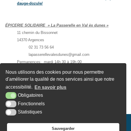
dauge-dozule/
ÉPICERIE SOLIDAIRE » La Passerelle en Val ès dunes »
11 chemin du Bissonnet
14370 Argences
02 31 73 56 64
lapasserellevalesdunes@gmail.com
Permanences: mardi 14h 30 à 19h 00
vendredi 11h 00 à 12h 00 et 14h 30 à 16h 30
Nous utilisons des cookies pour nous permettre
d'améliorer la qualité de nos services ainsi que notre
L’objectif est de fournir une aide alimentaire et de produits de
accessibilité.
En savoir plus
première nécessité aux personnes ou famille en difficulté contre
une participation financière réduite après étude de la situation
Obligatoires
du bénéficiaire.
Fonctionnels
Statistiques
Mairie de Banneville-la-Campagne
Sauvegarder