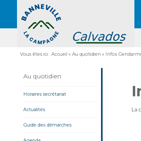
Vous êtes ici :
Accueil
»
Au quotidien
»
Infos Gendarme
Au quotidien
I
Horaires secrétariat
Actualités
La c
Guide des démarches
Agenda