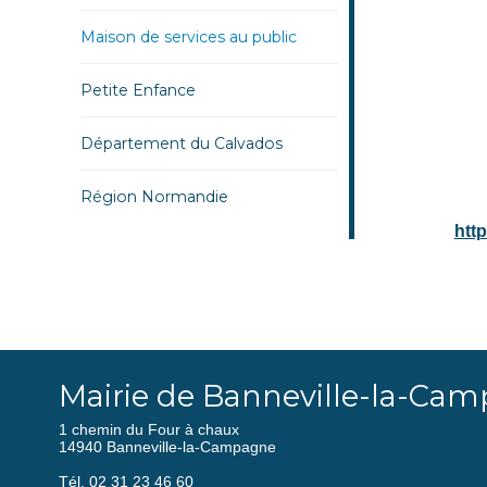
Maison de services au public
Petite Enfance
Département du Calvados
Région Normandie
htt
Mairie de Banneville-la-Ca
1 chemin du Four à chaux
14940 Banneville-la-Campagne
Tél. 02 31 23 46 60