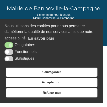
Mairie de Banneville-la-Campagne
1 chemin du Four à chaux
14940 Banneville-la-Campagne
Tél. 02 31 23 46 60
Nous utilisons des cookies pour nous permettre
d'améliorer la qualité de nos services ainsi que notre
PLAN DU SITE
MENTIONS LÉGALES
ACCESSIBILITÉ
CONTACT
KREA3
accessibilité.
En savoir plus
Obligatoires
Fonctionnels
Statistiques
Sauvegarder
Accepter tout
Refuser tout