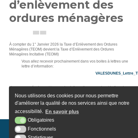
d’enlèvement des
ordures ménagères
À compter du 1° Janvier 2026 la Taxe d’Enlèvement des Ordures
Ménagères (TEOM) devient la Taxe d’Enlèvement des Ordures
Ménagères Incitative (TEOMI)
Vous allez recevoir prochainement dans vos boites à lettres une
lettre d’information:
VALESDUNES_Lettre_T
Vous pouvez également trouver des informations en suivant le lien ci-
dessous.
Nous utilisons des cookies pour nous permettre
https://www.valesdunes.fr/actualites/
d'améliorer la qualité de nos services ainsi que notre
Article publié le vendredi 14 novembre 2025
accessibilité.
En savoir plus
Obligatoires
Fonctionnels
Mairie de Banneville-la-Campagne
Statistiques